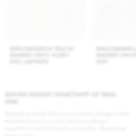
EMILCERAMICA TELE DI
EMILCERAMICA
MARMO ONYX IVORY
MARMO ONYX
FULL LAPPATO
SILK
ADVIES NODIG? WHATSAPP OF MAIL
ONS
Tegeladvies nodig? Of wil je ons Ceramic Design Centre
bezoeken?
App
of
mail
ons dan je moodboard,
projectfoto’s en/of Pinterest voorbeelden. Wij geven je
graag advies.