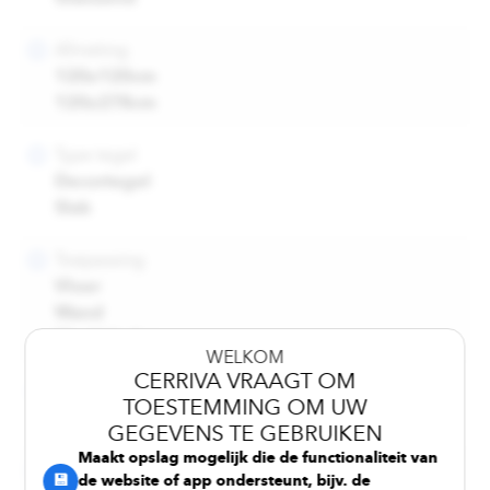
Afmeting
120x120cm
120x278cm
Type tegel
Decortegel
Slab
Toepassing
Vloer
Wand
Werkbladen
WELKOM
CERRIVA VRAAGT OM
Dikte
TOESTEMMING OM UW
6,5 mm
GEGEVENS TE GEBRUIKEN
WELKOM
Maakt opslag mogelijk die de functionaliteit van
Kleurschakering
CERRIVA VRAAGT OM
💾
de website of app ondersteunt, bijv. de