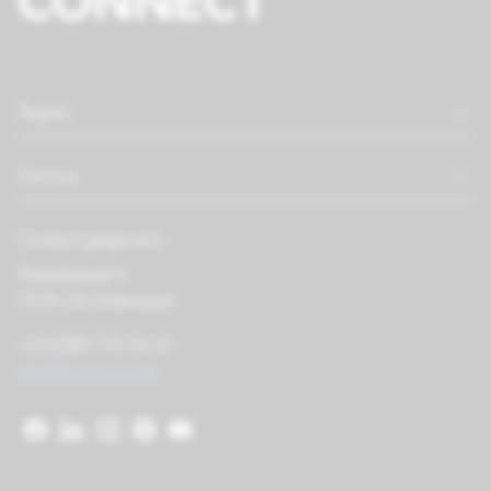
Tegels
Cerriva
Contact gegevens
Textielstraat 6
7575 CA Oldenzaal
+31(0)85 773 76 33
tiles@cerriva.com