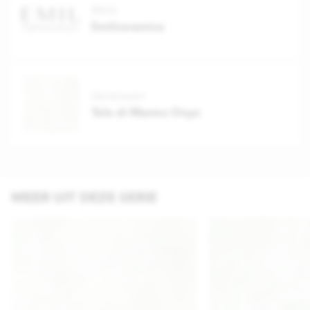
Merk
Emilceramica
Serienaam
Tele di Marmo Onyx
MEER UIT DEZE SERIE