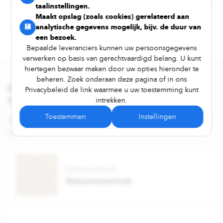
V3 - Matig
TOESTEMMING OM UW
taalinstellingen.
GEGEVENS TE GEBRUIKEN
Maakt opslag (zoals cookies) gerelateerd aan
Gerectificeerd
💾
analytische gegevens mogelijk, bijv. de duur van
Maakt opslag mogelijk die de functionaliteit van
een bezoek.
💾
de website of app ondersteunt, bijv. de
Ja
Bepaalde leveranciers kunnen uw persoonsgegevens
taalinstellingen.
verwerken op basis van gerechtvaardigd belang. U kunt
Maakt opslag (zoals cookies) gerelateerd aan
hiertegen bezwaar maken door uw opties hieronder te
💾
analytische gegevens mogelijk, bijv. de duur van
beheren. Zoek onderaan deze pagina of in ons
een bezoek.
MISSCHIEN VIND JE DEZE TEGELS OOK
Privacybeleid de link waarmee u uw toestemming kunt
Bepaalde leveranciers kunnen uw persoonsgegevens
INTERESSANT?
intrekken.
verwerken op basis van gerechtvaardigd belang. U kunt
hiertegen bezwaar maken door uw opties hieronder te
Toestemmen
Instellingen
Ontdek meer merken en series die een vergelijkbare stijl
beheren. Zoek onderaan deze pagina of in ons
Privacybeleid de link waarmee u uw toestemming kunt
voeren.
intrekken.
Toestemmen
Instellingen
Materiaallook
Natuursteenlook