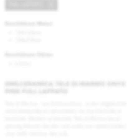
FULL LAPPATO
Beschikbare Maten
120x120cm
120x278cm
Beschikbare Diktes
6,5mm
EMILCERAMICA TELE DI MARMO ONYX
PINK FULL LAPPATO
Tele di Marmo - van Emilceramica - is een uitgebreide
serie bestaande uit natuursteen- en marmerlooks in
keramiek. Modern of klassiek, Tele di Marmo bevat
genoeg kleuren die een ruim scala aan opties bieden
voor welk interieur dan ook.