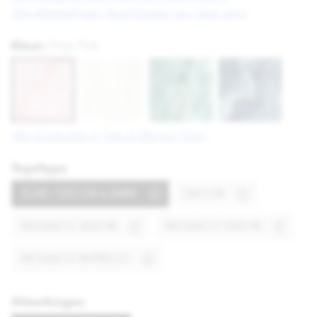
Alle afbeeldingen downloaden van deze serie
Kleur:
Onyx Pink
Alle producten in Tele di Marmo Onyx
Tegeltype
SLAB / DECOR 6.5MM
DECOR
MOSAICO 3X3CM
MOSAICO 5X5CM
MOSAICO INTRECCI
Afwerkingen