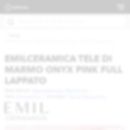
terug
Emilceramica Tele di Marmo Onyx Pink Full Lappato
EMILCERAMICA TELE DI
MARMO ONYX PINK FULL
LAPPATO
Materiaallook:
Natuursteenlook,
Marmerlook
|
Merk:
Emilceramica
|
Serienaam:
Tele di Marmo Onyx