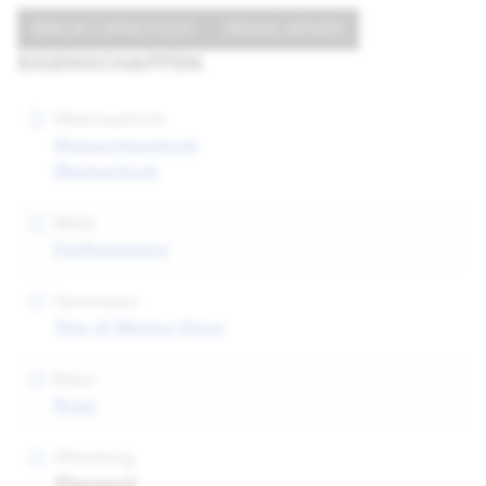
BEKIJK CATALOGUS
VRAAG ADVIES
EIGENSCHAPPEN
Materiaallook
Natuursteenlook
Marmerlook
Merk
Emilceramica
Serienaam
Tele di Marmo Onyx
Kleur
Roze
Afwerking
Glanzend