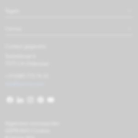
Tegels
Cerriva
Contact gegevens
Textielstraat 6
7575 CA Oldenzaal
+31(0)85 773 76 33
tiles@cerriva.com
Algemene voorwaarden
GDPR/AVG Cookies
© Cerriva 2026