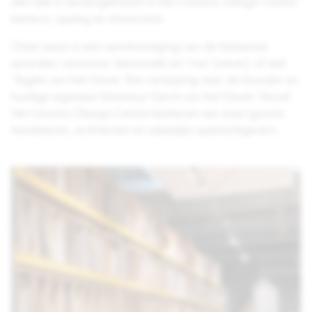
een dak is samengebracht in het Ceramic Design Centre:
kantoor, opslag en showroom.
Onze naam is een samenvoeging van de Italiaanse
woorden ‘ceramica’ (keramiek) en ‘riva’ (oever), of wel
‘Tegels van het Oever. Een verwijzing naar de founder en
huidige eigenaar/directeur Gerrit van het Oever. Vanuit
het Ceramic Design Centre bedienen we onze (groot)-
handelaren, architecten en zakelijke opdrachtgevers.