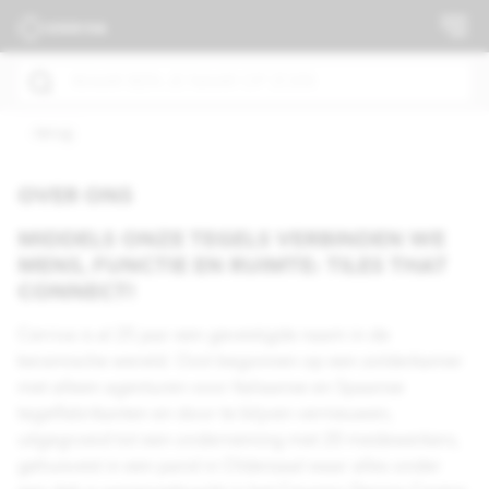
terug
OVER ONS
MIDDELS ONZE TEGELS VERBINDEN WE
MENS, FUNCTIE EN RUIMTE: TILES THAT
CONNECT!
Cerriva is al 25 jaar een gevestigde naam in de
keramische wereld. Ooit begonnen op een zolderkamer
met alleen agenturen voor Italiaanse en Spaanse
tegelfabrikanten en door te blijven vernieuwen,
uitgegroeid tot een onderneming met 20 medewerkers,
gehuisvest in een pand in Oldenzaal waar alles onder