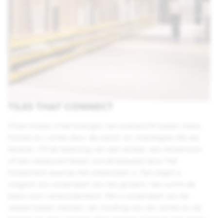
TILES THAT CONNECT
Onze missie is het brengen van evenwicht tussen mens,
functie en ruimte door de wand- en vloertegels die we
leveren. Of de beleving van een winkel, een showroom
of een restaurant klopt, wordt bepaald door het
fundament waarop het ontworpen is. Een tegel is
volgens ons onderdeel van iets groters: het vormt de
basis voor verbondenheid. Het is onderdeel van de
relatie tussen mensen, de invulling van de ruimte en de